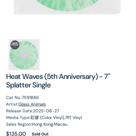
Heat Waves (5th Anniversary) - 7"
Splatter Single
Cat No.:
7591886
Artist:
Glass Animals
Release Date:
2025-06-27
Media Type:
彩膠 (Color Vinyl),7吋 Vinyl
Sales Region:
Hong Kong,Macau
Regular
$135.00
Sold Out