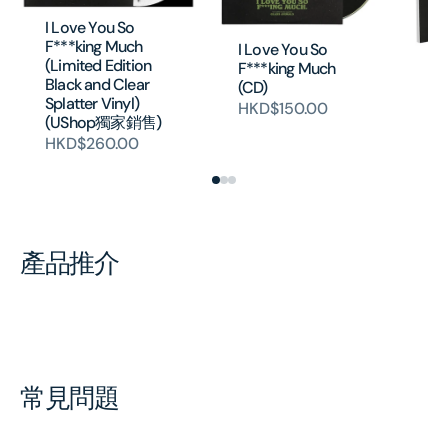
I Love You So
F***king Much
I Love You So
(Limited Edition
F***king Much
I 
Black and Clear
(CD)
F*
Splatter Vinyl)
HKD$150.00
(H
(UShop獨家銷售)
H
HKD$260.00
產品推介
常見問題