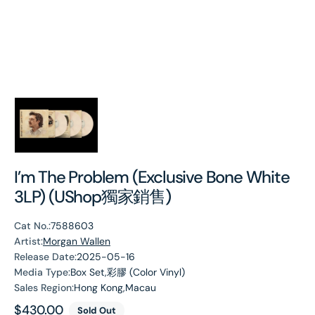
I’m The Problem (Exclusive Bone White
3LP) (UShop獨家銷售)
Cat No.:
7588603
Artist:
Morgan Wallen
Release Date:
2025-05-16
Media Type:
Box Set,彩膠 (Color Vinyl)
Sales Region:
Hong Kong,Macau
Regular
$430.00
Sold Out