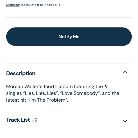
price
Shipping
calculated at checkout.
Notify Me
Description
Morgan Wallen’s fourth album featuring the #1
singles “Lies, Lies, Lies”, “Love Somebody”, and the
latest hit “I’m The Problem”.
Track List