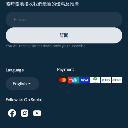
隨時隨地接收我們最新的優惠及推廣
E-mail
訂閱
You will receive latest news once you subscribe
Payment
Language
English
Follow Us On Social