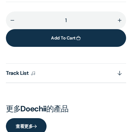
Decrease
Incr
quantity
quant
for
for
Add To Cart
Alligator
Allig
Bites
Bites
Never
Neve
Heal
Heal
Track List
(Vinyl)
(Viny
更多
Doechii
的產品
查看更多