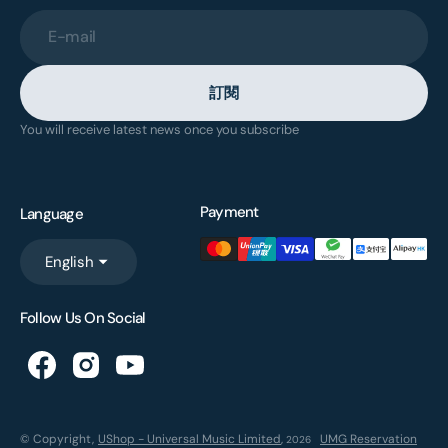
E-mail
訂閱
You will receive latest news once you subscribe
Payment
Language
English
Follow Us On Social
© Copyright,
UShop - Universal Music Limited
,
UMG Reservation
2026