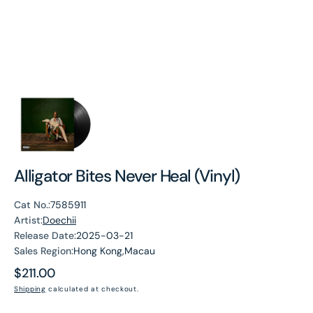
Alligator Bites Never Heal (Vinyl)
Cat No.:
7585911
Artist:
Doechii
Release Date:
2025-03-21
Sales Region:
Hong Kong,Macau
Regular
$211.00
price
Shipping
calculated at checkout.