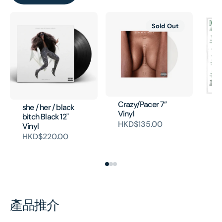
Sold Out
Crazy/Pacer 7”
she / her / black
Al
Vinyl
bitch Black 12"
Ne
HKD$135.00
Vinyl
An
Pi
HKD$220.00
H
產品推介