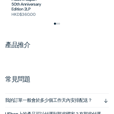
H
50th Anniversary
Edition 2LP
HKD$360.00
產品推介
常見問題
我的訂單一般會於多少個工作天內安排配送？
UShop上的產品可以付運到那些國家？有那些付運