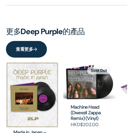
更多
Deep Purple
的產品
查看更多
Sold Out
Ma
Machine Head
(5
(Dweezil Zappa
Ed
Remix) (Vinyl)
3C
HKD$202.00
Bo
Made in Japan –