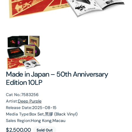
Made in Japan – 50th Anniversary
Edition 10LP
Cat No.:
7583256
Artist:
Deep Purple
Release Date:
2025-08-15
Media Type:
Box Set,黑膠 (Black Vinyl)
Sales Region:
Hong Kong,Macau
Regular
$2,500.00
Sold Out