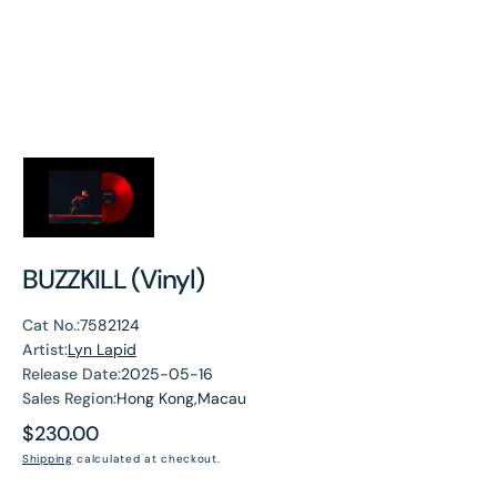
BUZZKILL (Vinyl)
Cat No.:
7582124
Artist:
Lyn Lapid
Release Date:
2025-05-16
Sales Region:
Hong Kong,Macau
Regular
$230.00
price
Shipping
calculated at checkout.