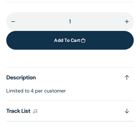
Decrease
Incr
quantity
quant
for
for
Add To Cart
BUZZKILL
BUZZ
(Vinyl)
(Viny
Description
Limited to 4 per customer
Track List