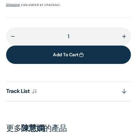
price
Shipping
calculated at checkout.
Decrease
Incr
quantity
quant
for
for
Add To Cart
永
永
遠
遠
是
是
你
你
Track List
的
的
朋
朋
友
友
[20
[20
世
世
更多
陳慧嫻
的產品
紀
紀
光
光