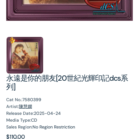
永遠是你的朋友[20世紀光輝印記dcs系
列]
Cat No.:
7580399
Artist:
陳慧嫻
Release Date:
2025-04-24
Media Type:
CD
Sales Region:
No Region Restriction
Regular
$110.00