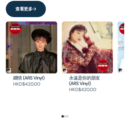
輝
輝
查看更多
印
印
記
記
dcs
dcs
系
系
列]
列]
嫻情 (ARS Vinyl)
永遠是你的朋友
秋色
(ARS Vinyl)
HKD$420.00
H
HKD$420.00