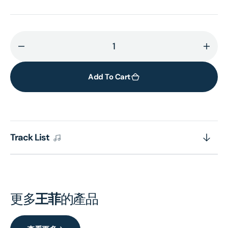
Decrease
Incr
quantity
quant
for
for
Add To Cart
討
討
好
好
自
自
己
己
Track List
[20
[20
世
世
紀
紀
光
光
輝
輝
更多
王菲
的產品
印
印
記
記
dcs
dcs