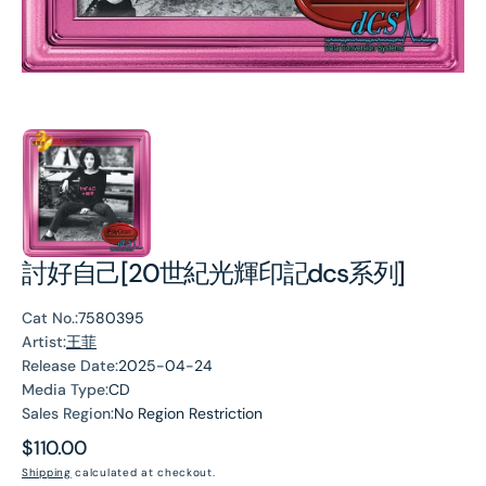
討好自己[20世紀光輝印記dcs系列]
Cat No.:
7580395
Artist:
王菲
Release Date:
2025-04-24
Media Type:
CD
Sales Region:
No Region Restriction
Regular
$110.00
price
Shipping
calculated at checkout.