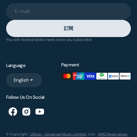
E-mail
訂閱
You will receive latest news once you subscribe
Payment
Language
English
Follow Us On Social
© Copyright,
UShop - Universal Music Limited
,
UMG Reservation
2026