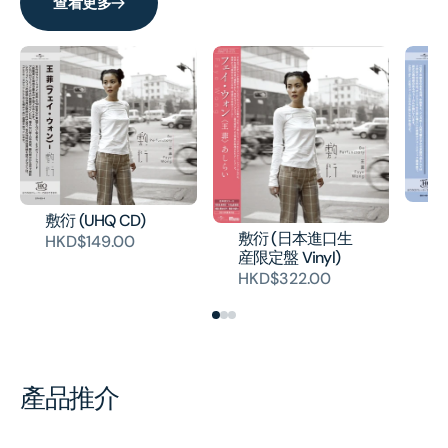
查看更多
系
系
列]
列]
天
敷衍 (UHQ CD)
敷衍 (日本進口生
H
HKD$149.00
産限定盤 Vinyl)
HKD$322.00
產品推介