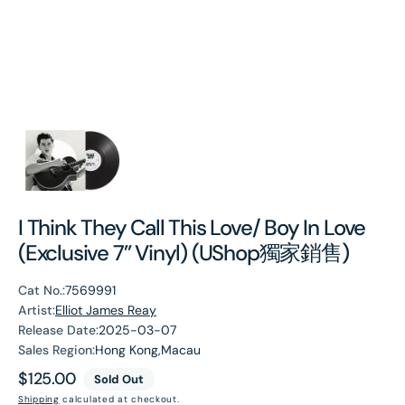
I Think They Call This Love/ Boy In Love
(Exclusive 7” Vinyl) (UShop獨家銷售)
Cat No.:
7569991
Artist:
Elliot James Reay
Release Date:
2025-03-07
Sales Region:
Hong Kong,Macau
Regular
$125.00
Sold Out
price
Shipping
calculated at checkout.