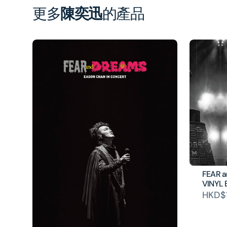
更多
陳奕迅
的產品
FEAR 
VINYL 
HKD$