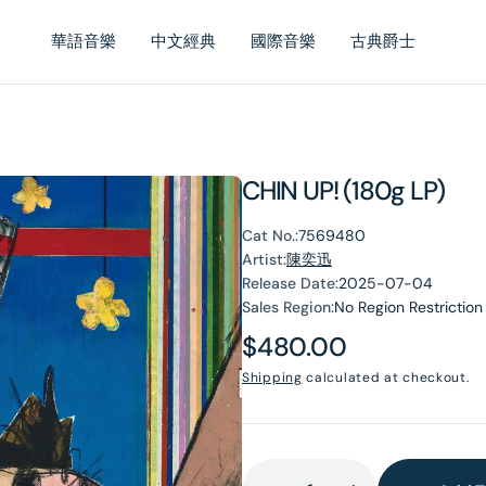
華語音樂
中文經典
國際音樂
古典爵士
CHIN UP! (180g LP)
Cat No.:
7569480
Artist:
陳奕迅
Release Date:
2025-07-04
Sales Region:
No Region Restriction
Regular
$480.00
price
Shipping
calculated at checkout.
en
dia