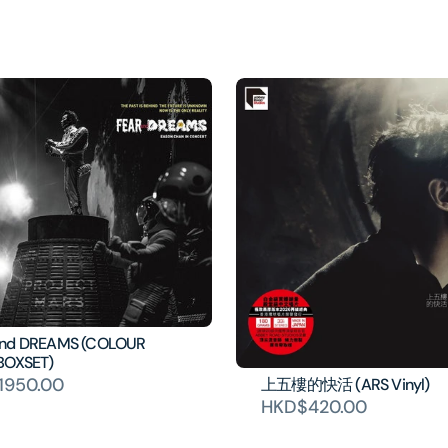
and DREAMS (COLOUR
BOXSET)
1950.00
上五樓的快活 (ARS Vinyl)
HKD$420.00