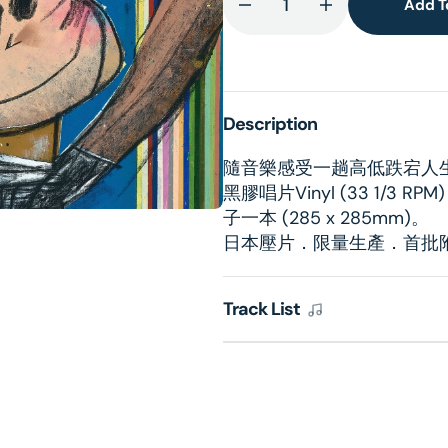
Add T
Decrease
Increase
quantity
quantity
for
for
lery
CHIN
CHIN
ew
UP!
UP!
Description
(180g
(180g
LP)
LP)
隨音樂感受一趟高低跌宕人生之旅．
黑膠唱片Vinyl (33 1/3
子一本 (285 x 285mm)。
日本壓片．限量生產．首批
Track List