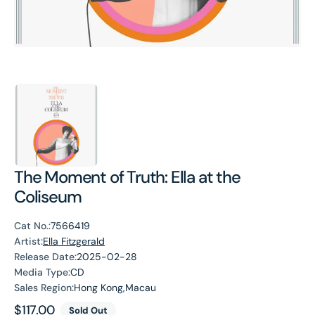
The Moment of Truth: Ella at the
Coliseum
Cat No.:
7566419
Artist:
Ella Fitzgerald
Release Date:
2025-02-28
Media Type:
CD
Sales Region:
Hong Kong,Macau
Regular
$117.00
Sold Out