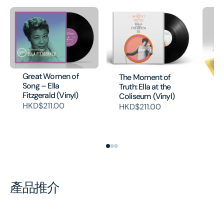
Great Women of
The Moment of
Song – Ella
Truth: Ella at the
El
Fitzgerald (Vinyl)
Coliseum (Vinyl)
Sw
HKD$211.00
HKD$211.00
Ch
Ed
H
產品推介