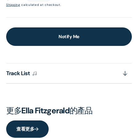
price
Shipping
calculated at checkout.
Notify Me
Track List
更多
Ella Fitzgerald
的產品
查看更多