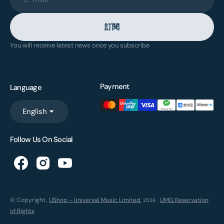
訂閱
You will receive latest news once you subscribe
Payment
Language
English
Follow Us On Social
© Copyright,
UShop - Universal Music Limited
,
UMG Reservation
2026
of Rights