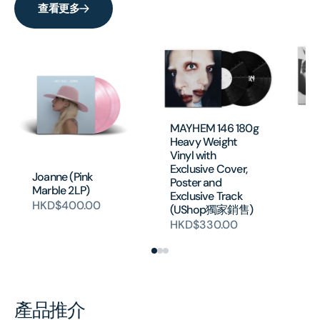
查看更多
MA
MAYHEM 146 180g
H
Heavy Weight
Vinyl with
Exclusive Cover,
Joanne (Pink
Poster and
Marble 2LP)
Exclusive Track
HKD$400.00
(UShop獨家銷售)
HKD$330.00
產品推介