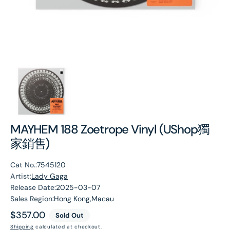
MAYHEM 188 Zoetrope Vinyl (UShop獨
家銷售)
Cat No.:
7545120
Artist:
Lady Gaga
Release Date:
2025-03-07
Sales Region:
Hong Kong,Macau
Regular
$357.00
Sold Out
price
Shipping
calculated at checkout.