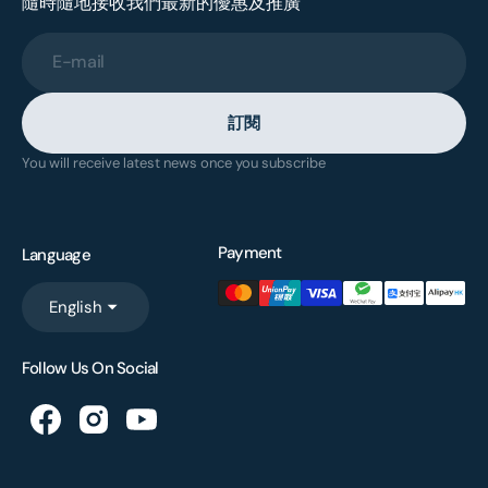
隨時隨地接收我們最新的優惠及推廣
E-mail
訂閱
You will receive latest news once you subscribe
Payment
Language
English
Follow Us On Social