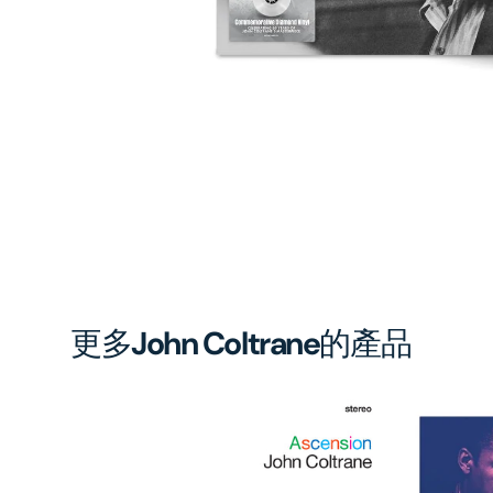
gal
vi
更多
John Coltrane
的產品