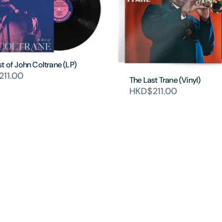
t of John Coltrane (LP)
11.00
The Last Trane (Vinyl)
HKD$211.00