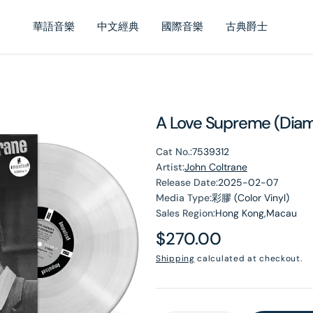
華語音樂
中文經典
國際音樂
古典爵士
A Love Supreme (Di
Cat No.:
7539312
Artist:
John Coltrane
Release Date:
2025-02-07
Media Type:
彩膠 (Color Vinyl)
Sales Region:
Hong Kong,Macau
Regular
$270.00
en
price
Shipping
calculated at checkout.
dia