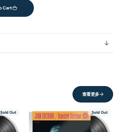
o Cart
查看更多
Sold Out
Sold Out