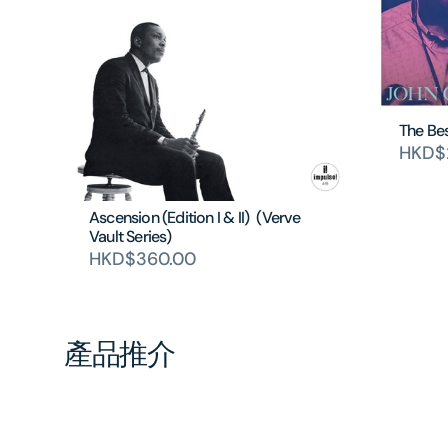
The Bes
HKD$2
Ascension (Edition I & II) (Verve
Vault Series)
HKD$360.00
產品推介