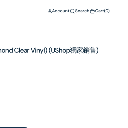
(0)
Account
Search
Cart
(0)
amond Clear Vinyl) (UShop獨家銷售)