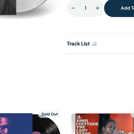
lery
Add T
ew
Decrease
Increase
quantity
quantity
for
for
A
A
Love
Love
Track List
Supreme
Supreme
(Diamond
(Diamond
Clear
Clear
Vinyl)
Vinyl)
(UShop
(UShop
獨
獨
家
家
銷
銷
售)
售)
Sold Out