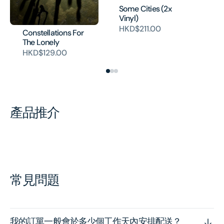
Some Cities (2x
Lo
Vinyl)
Vi
HKD$211.00
HK
Constellations For
The Lonely
HKD$129.00
產品推介
常見問題
我的訂單一般會於多少個工作天內安排配送？