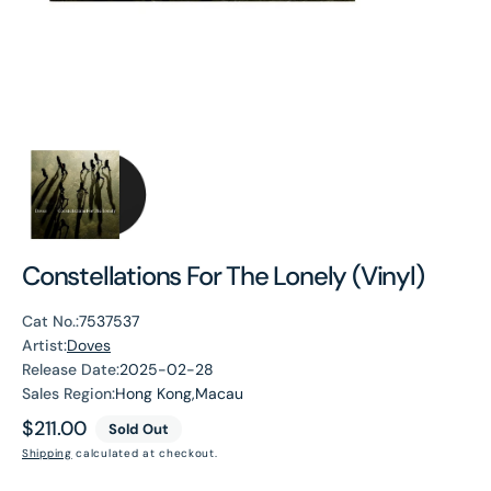
Constellations For The Lonely (Vinyl)
Cat No.:
7537537
Artist:
Doves
Release Date:
2025-02-28
Sales Region:
Hong Kong,Macau
Regular
$211.00
Sold Out
price
Shipping
calculated at checkout.