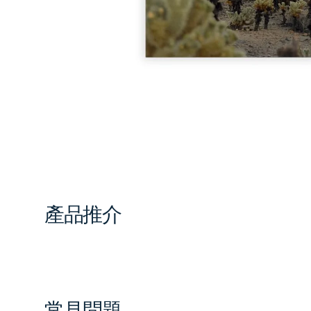
in
gal
vi
產品推介
常見問題