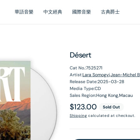
華語音樂
中文經典
國際音樂
古典爵士
Désert
Cat No.:
7525271
Artist:
Lara Somogyi,Jean-Michel Bl
Release Date:
2025-03-28
Media Type:
CD
Sales Region:
Hong Kong,Macau
Regular
$123.00
Sold Out
price
Shipping
calculated at checkout.
en
dia