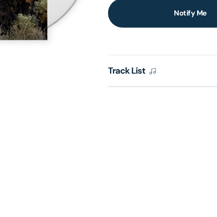
Notify Me
lery
ew
Track List