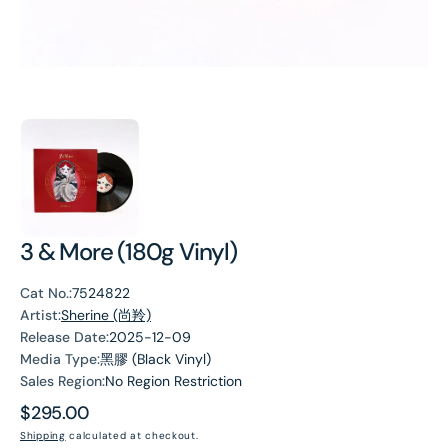
3 & More (180g Vinyl)
Cat No.:
7524822
Artist:
Sherine (尚羚)
Release Date:
2025-12-09
Media Type:
黑膠 (Black Vinyl)
Sales Region:
No Region Restriction
Regular
$295.00
price
Shipping
calculated at checkout.