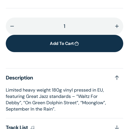
Decrease
Incr
quantity
quant
for
for
Add To Cart
3
3
&amp;
&amp
More
More
(180g
(180
Description
Vinyl)
Vinyl
Limited heavy weight 180g vinyl pressed in EU,
featuring Great Jazz standards – “Waltz For
Debby”, “On Green Dolphin Street”, “Moonglow”,
September In the Rain”.
Track List