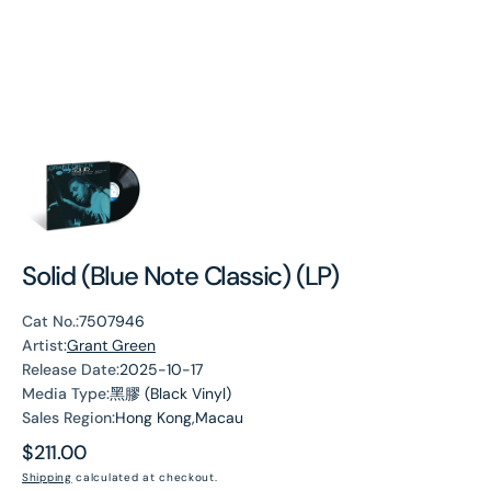
Solid (Blue Note Classic) (LP)
Cat No.:
7507946
Artist:
Grant Green
Release Date:
2025-10-17
Media Type:
黑膠 (Black Vinyl)
Sales Region:
Hong Kong,Macau
Regular
$211.00
price
Shipping
calculated at checkout.