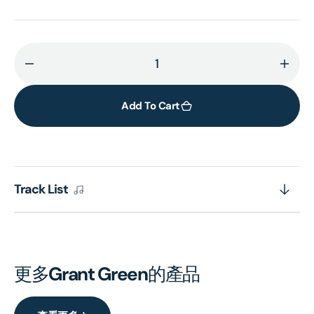
Decrease
Incr
quantity
quant
for
for
Add To Cart
Solid
Solid
(Blue
(Blue
Note
Note
Classic)
Class
Track List
(LP)
(LP)
更多
Grant Green
的產品