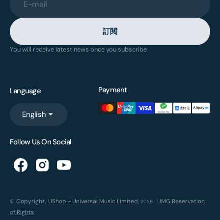
E-mail
訂閱
You will receive latest news once you subscribe
Payment
Language
English
Follow Us On Social
© Copyright,
UShop - Universal Music Limited
,
UMG Reservation
2026
of Rights