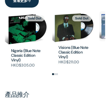
查看更多
Sold Out
Sold Out
Sp
Visions (Blue Note
(V
Nigeria (Blue Note
Classic Edition
Se
Classic Edition
Vinyl)
H
Vinyl)
HKD$211.00
HKD$305.00
產品推介