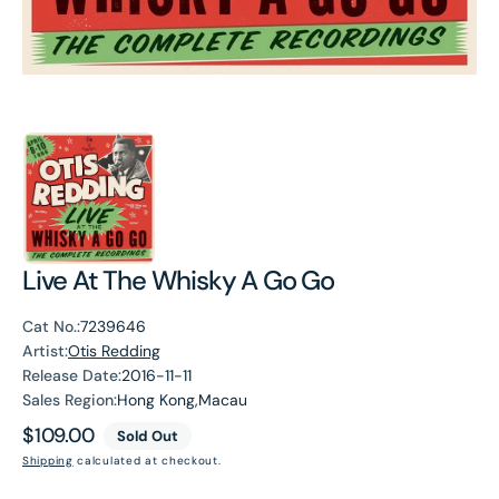
Live At The Whisky A Go Go
Cat No.:
7239646
Artist:
Otis Redding
Release Date:
2016-11-11
Sales Region:
Hong Kong,Macau
Regular
$109.00
Sold Out
price
Shipping
calculated at checkout.