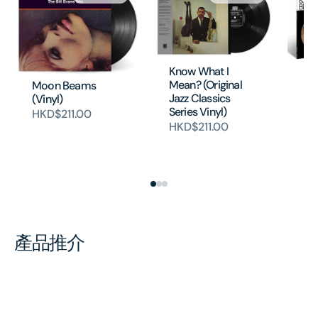
Know What I
St
Mean? (Original
Moon Beams
Ev
Jazz Classics
(Vinyl)
Un
Series Vinyl)
HKD$211.00
Re
HKD$211.00
Ac
Vi
H
產品推介