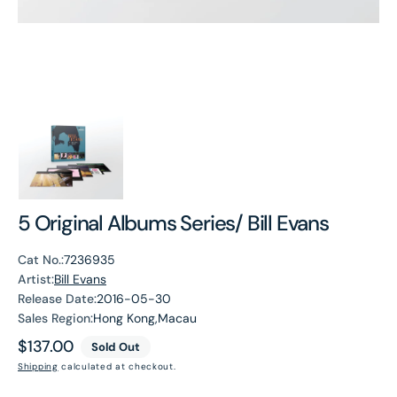
5 Original Albums Series/ Bill Evans
Cat No.:
7236935
Artist:
Bill Evans
Release Date:
2016-05-30
Sales Region:
Hong Kong,Macau
Regular
$137.00
Sold Out
price
Shipping
calculated at checkout.