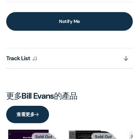
Notify Me
Track List
更多
Bill Evans
的產品
查看更多
Sold Out
Sold Out