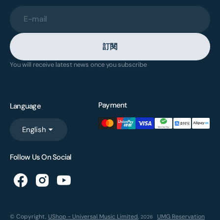
E-mail
訂閱
You will receive latest news once you subscribe
Payment
Language
English
Follow Us On Social
© Copyright,
UShop - Universal Music Limited
,
UMG Reservation
2026