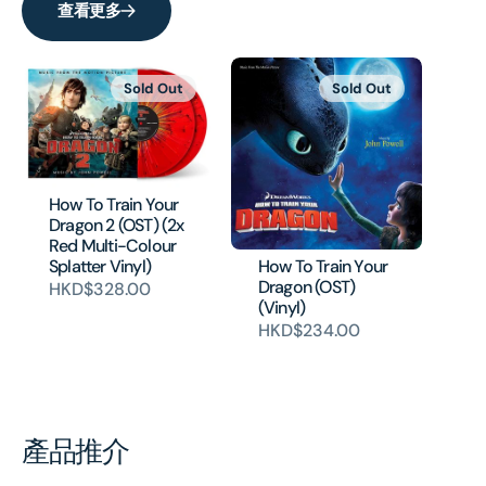
查看更多
Sold Out
Sold Out
How To Train Your
Dragon 2 (OST) (2x
Red Multi-Colour
How To Train Your
Splatter Vinyl)
Dragon (OST)
HKD$328.00
(Vinyl)
HKD$234.00
產品推介