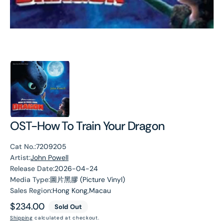
OST-How To Train Your Dragon
Cat No.:
7209205
Artist:
John Powell
Release Date:
2026-04-24
Media Type:
圖片黑膠 (Picture Vinyl)
Sales Region:
Hong Kong,Macau
Regular
$234.00
Sold Out
price
Shipping
calculated at checkout.