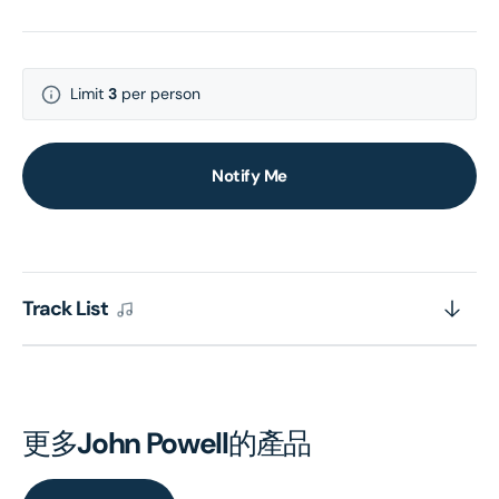
Limit
3
per person
Notify Me
Track List
更多
John Powell
的產品