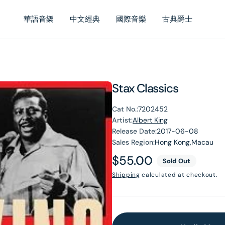
華語音樂
中文經典
國際音樂
古典爵士
Stax Classics
Cat No.:
7202452
Artist:
Albert King
Release Date:
2017-06-08
Sales Region:
Hong Kong,Macau
Regular
$55.00
Sold Out
price
Shipping
calculated at checkout.
en
dia