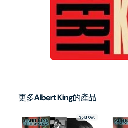
1
in
gal
vi
更多
Albert King
的產品
Sold Out