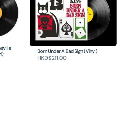
sville
Born Under A Bad Sign (Vinyl)
l)
HKD$211.00