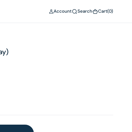
(0)
Account
Search
Cart
(0)
ay)