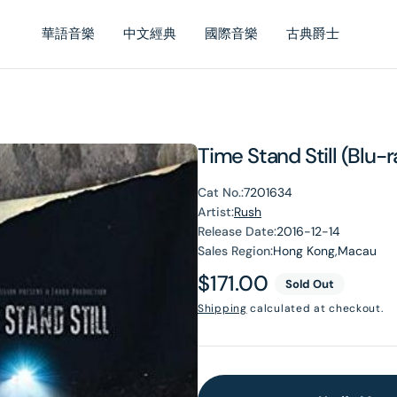
華語音樂
中文經典
國際音樂
古典爵士
Time Stand Still (Blu-r
Cat No.:
7201634
Artist:
Rush
Release Date:
2016-12-14
Sales Region:
Hong Kong,Macau
Regular
$171.00
Sold Out
price
Shipping
calculated at checkout.