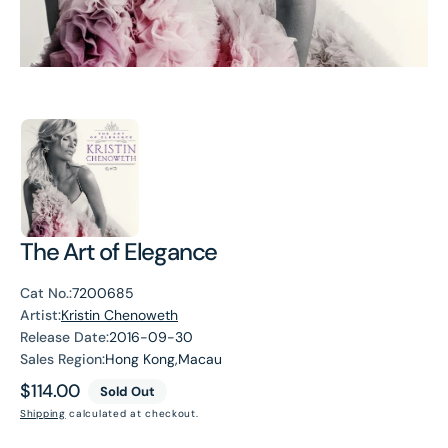
The Art of Elegance
Cat No.:
7200685
Artist:
Kristin Chenoweth
Release Date:
2016-09-30
Sales Region:
Hong Kong,Macau
Regular
$114.00
Sold Out
price
Shipping
calculated at checkout.