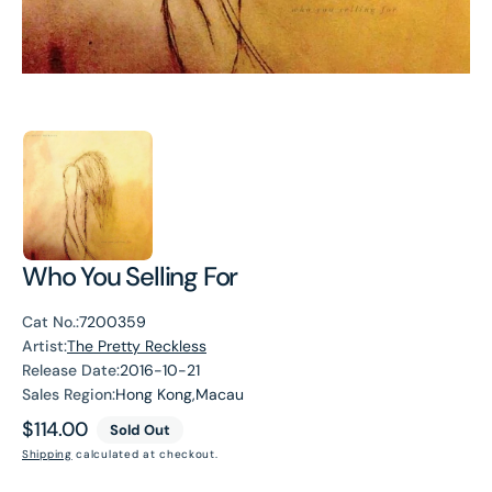
Who You Selling For
Cat No.:
7200359
Artist:
The Pretty Reckless
Release Date:
2016-10-21
Sales Region:
Hong Kong,Macau
Regular
$114.00
Sold Out
price
Shipping
calculated at checkout.