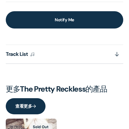
Notify Me
Track List
更多
The Pretty Reckless
的產品
查看更多
Sold Out