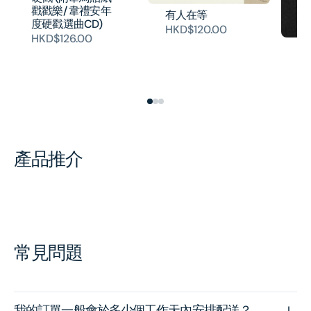
戳戳樂/ 韋禮安年
有人在等
度硬戳選曲CD)
HKD$120.00
HKD$126.00
兩
唱
H
產品推介
常見問題
我的訂單一般會於多少個工作天內安排配送？