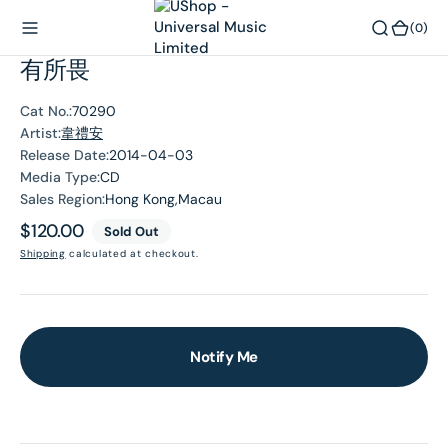
O
(0)
(0)
N
有所畏
T
E
N
Cat No.:
70290
T
Artist:
韋禮安
Release Date:
2014-04-03
Media Type:
CD
Sales Region:
Hong Kong,Macau
Regular
$120.00
Sold Out
price
Shipping
calculated at checkout.
Notify Me