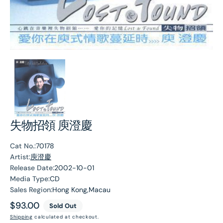
失物招領 庾澄慶
Cat No.:
70178
Artist:
庾澄慶
Release Date:
2002-10-01
Media Type:
CD
Sales Region:
Hong Kong,Macau
Regular
$93.00
Sold Out
price
Shipping
calculated at checkout.