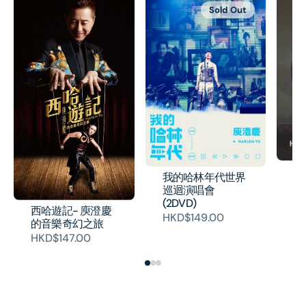
Sold Out
關
我的哈林年代世界
H
巡迴演唱會
(2DVD)
西哈遊記- 庾澄慶
HKD$149.00
的音樂奇幻之旅
HKD$147.00