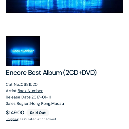
Encore Best Album (2CD+DVD)
Cat No.:
0681520
Artist:
Back Number
Release Date:
2017-01-11
Sales Region:
Hong Kong,Macau
Regular
$149.00
Sold Out
price
Shipping
calculated at checkout.