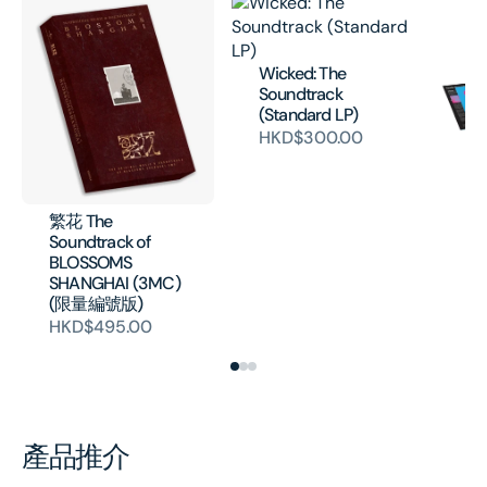
Wicked: The
Soundtrack
(Standard LP)
HKD$300.00
Fa
La
Ne
Co
繁花 The
19
Soundtrack of
H
BLOSSOMS
SHANGHAI (3MC)
(限量編號版)
HKD$495.00
產品推介