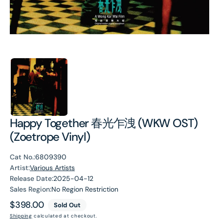
Happy Together 春光乍洩 (WKW OST)
(Zoetrope Vinyl)
Cat No.:
6809390
Artist:
Various Artists
Release Date:
2025-04-12
Sales Region:
No Region Restriction
Regular
$398.00
Sold Out
price
Shipping
calculated at checkout.