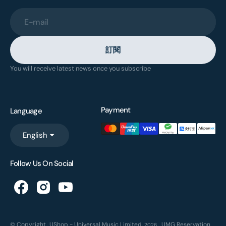
E-mail
訂閱
You will receive latest news once you subscribe
Payment
Language
English
Follow Us On Social
© Copyright,
UShop - Universal Music Limited
,
UMG Reservation
2026