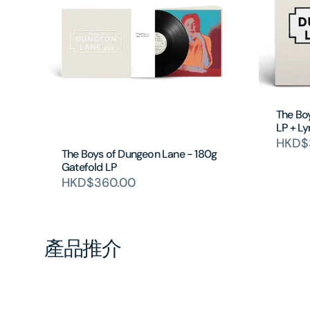
The Bo
LP + Ly
HKD$
The Boys of Dungeon Lane - 180g
Gatefold LP
HKD$360.00
產品推介