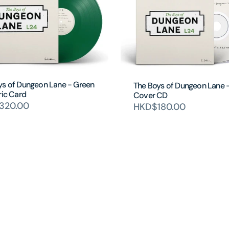
ys of Dungeon Lane - Green
The Boys of Dungeon Lane 
ric Card
Cover CD
320.00
HKD$180.00