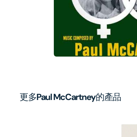
1
in
gal
vi
更多
Paul McCartney
的產品