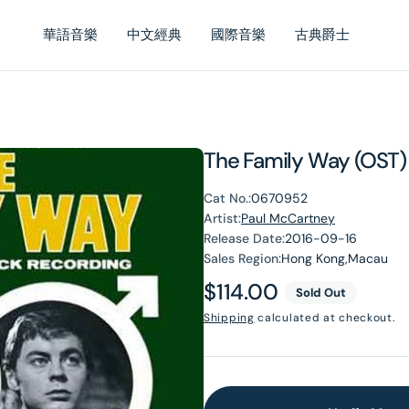
華語音樂
中文經典
國際音樂
古典爵士
The Family Way (OST)
Cat No.:
0670952
Artist:
Paul McCartney
Release Date:
2016-09-16
Sales Region:
Hong Kong,Macau
Regular
$114.00
Sold Out
price
Shipping
calculated at checkout.
en
dia