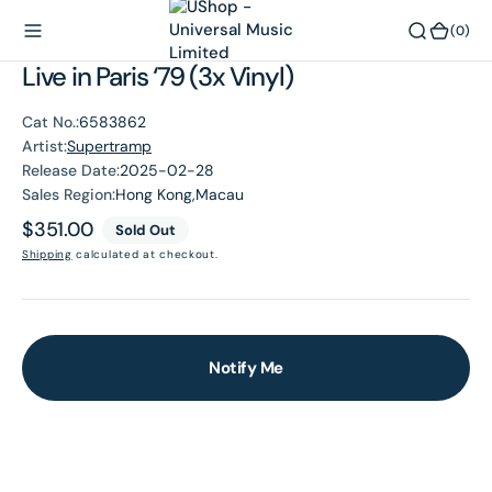
O
(0)
(0)
N
Live in Paris ‘79 (3x Vinyl)
T
E
N
Cat No.:
6583862
T
Artist:
Supertramp
Release Date:
2025-02-28
Sales Region:
Hong Kong,Macau
Regular
$351.00
Sold Out
price
Shipping
calculated at checkout.
Notify Me