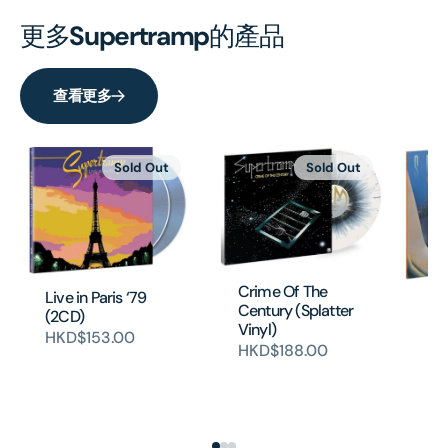
更多
Supertramp
的產品
查看更多
Sold Out
Sold Out
Crime Of The
Live in Paris ‘79
Br
Century (Splatter
(2CD)
Am
Vinyl)
HKD$153.00
Vi
HKD$188.00
H