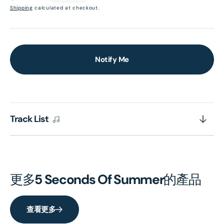
price
Shipping
calculated at checkout.
Notify Me
Track List
更多
5 Seconds Of Summer
的產品
查看更多