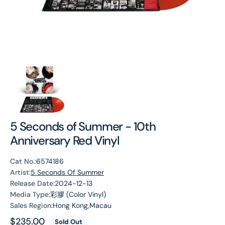
5 Seconds of Summer - 10th
Anniversary Red Vinyl
Cat No.:
6574186
Artist:
5 Seconds Of Summer
Release Date:
2024-12-13
Media Type:
彩膠 (Color Vinyl)
Sales Region:
Hong Kong,Macau
Regular
$235.00
Sold Out