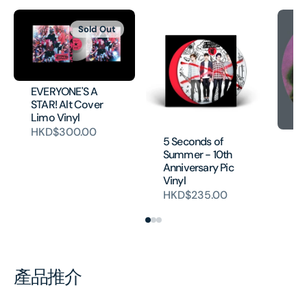
Sold Out
EVERYONE'S A
STAR! Alt Cover
Limo Vinyl
HKD$300.00
Ca
5 Seconds of
Re
Summer - 10th
Pi
Anniversary Pic
Vinyl
H
HKD$235.00
產品推介