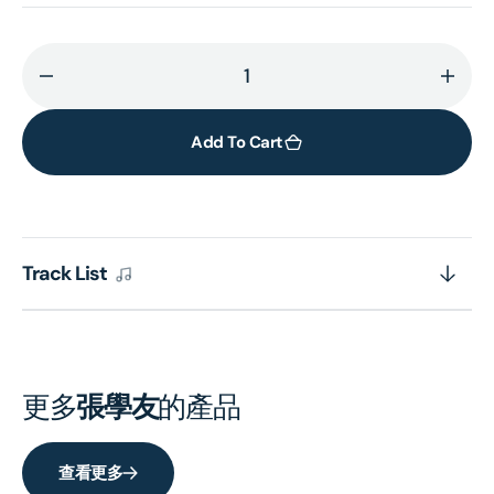
Decrease
Incr
quantity
quant
for
for
Add To Cart
Private
Priva
Corner
Corn
(SACD)
(SAC
(日
(日
Track List
本
本
壓
壓
碟)
碟)
更多
張學友
的產品
查看更多