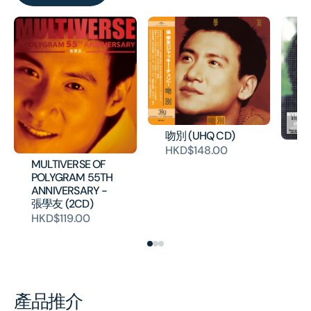
吻別 (UHQ CD)
友
HKD$148.00
1
MULTIVERSE OF
歌
POLYGRAM 55TH
本
ANNIVERSARY -
張學友 (2CD)
H
HKD$119.00
產品推介