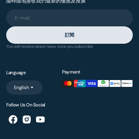
隨時隨地接收我們最新的優惠及推廣
E-mail
訂閱
You will receive latest news once you subscribe
Payment
Language
English
Follow Us On Social