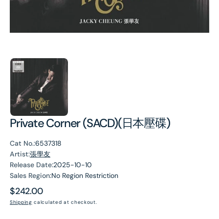
Private Corner (SACD)(日本壓碟)
Cat No.:
6537318
Artist:
張學友
Release Date:
2025-10-10
Sales Region:
No Region Restriction
Regular
$242.00
price
Shipping
calculated at checkout.