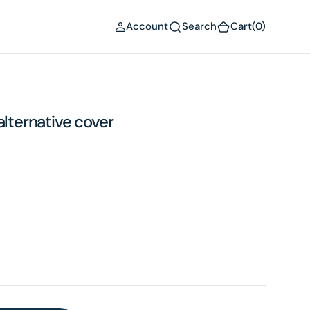
(0)
Account
Search
Cart
(0)
alternative cover