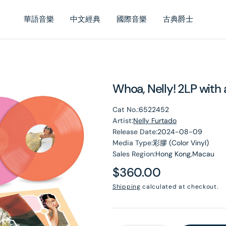
華語音樂
中文經典
國際音樂
古典爵士
Whoa, Nelly! 2LP with 
Cat No.:
6522452
Artist:
Nelly Furtado
Release Date:
2024-08-09
Media Type:
彩膠 (Color Vinyl)
Sales Region:
Hong Kong,Macau
Regular
$360.00
price
Shipping
calculated at checkout.
en
dia