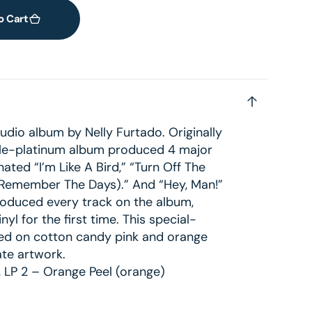
o Cart
tudio album by Nelly Furtado. Originally
ble-platinum album produced 4 major
ted “I’m Like A Bird,” “Turn Off The
 (Remember The Days).” And “Hey, Man!”
roduced every track on the album,
nyl for the first time. This special-
ssed on cotton candy pink and orange
ate artwork.
, LP 2 – Orange Peel (orange)