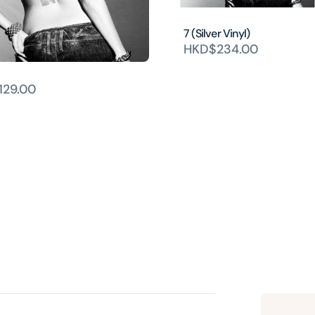
7 (Silver Vinyl)
HKD$234.00
129.00