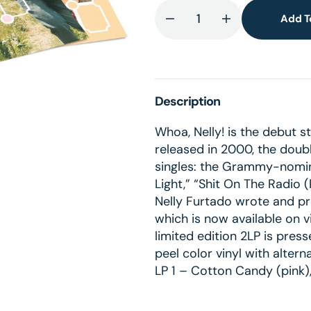
lery
Add T
Decrease
Increase
ew
quantity
quantity
for
for
Whoa,
Whoa,
Nelly!
Nelly!
Description
2LP
2LP
with
with
Whoa, Nelly! is the debut s
alternative
alternative
released in 2000, the dou
cover
cover
singles: the Grammy-nomina
Light,” “Shit On The Radio
Nelly Furtado wrote and p
which is now available on vi
limited edition 2LP is pre
peel color vinyl with altern
LP 1 – Cotton Candy (pink)