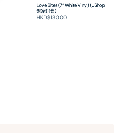
Love Bites (7” White Vinyl) (UShop
獨家銷售)
HKD$130.00