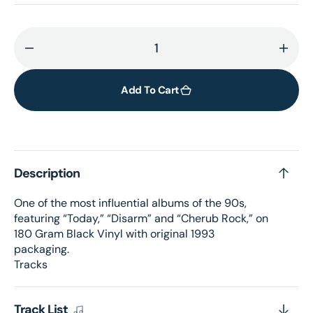
Decrease
Incr
quantity
quant
for
for
Add To Cart
Siamese
Siam
Dream
Dre
(2x
(2x
Vinyl)
Vinyl
Description
One of the most influential albums of the 90s,
featuring “Today,” “Disarm” and “Cherub Rock,” on
180 Gram Black Vinyl with original 1993
packaging.
Tracks
Track List