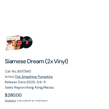
Siamese Dream (2x Vinyl)
Cat No.:
6517340
Artist:
The Smashing Pumpkins
Release Date:
2025-04-11
Sales Region:
Hong Kong,Macau
Regular
$280.00
price
Shipping
calculated at checkout.