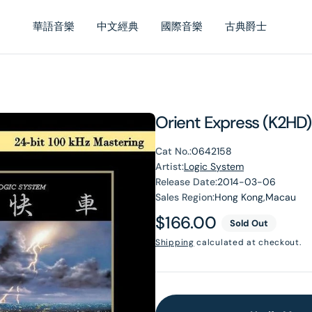
華語音樂
中文經典
國際音樂
古典爵士
Orient Express (K2HD)
Cat No.:
0642158
Artist:
Logic System
Release Date:
2014-03-06
Sales Region:
Hong Kong,Macau
Regular
$166.00
Sold Out
price
Shipping
calculated at checkout.
en
dia