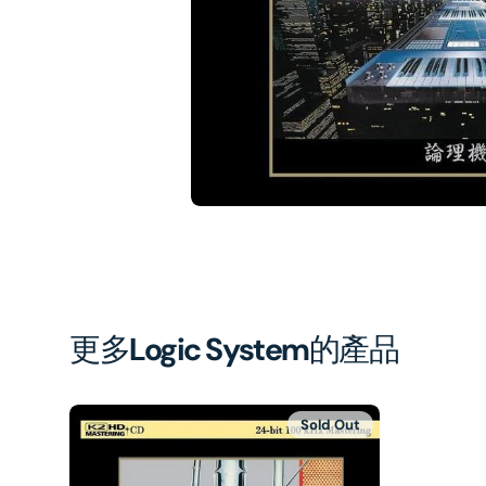
1
in
gal
vi
更多
Logic System
的產品
Sold Out