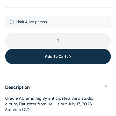
Limit
4
per person
Decrease
Incr
quantity
quant
for
for
Add To Cart
Daughter
Daug
from
from
Hell
Hell
-
-
Description
CD
CD
Gracie Abrams’ highly anticipated third studio
album, Daughter from Hell, is out July 17, 2026.
Standard CD.