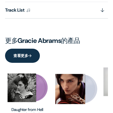
Track List
更多
Gracie Abrams
的產品
查看更多
Da
- 
Daughter from Hell
Br