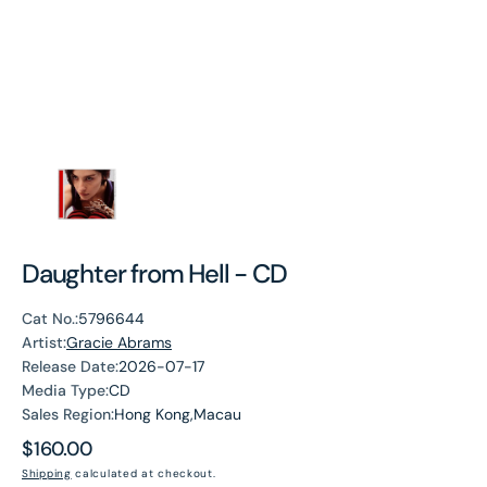
Daughter from Hell - CD
Cat No.:
5796644
Artist:
Gracie Abrams
Release Date:
2026-07-17
Media Type:
CD
Sales Region:
Hong Kong,Macau
Regular
$160.00
price
Shipping
calculated at checkout.