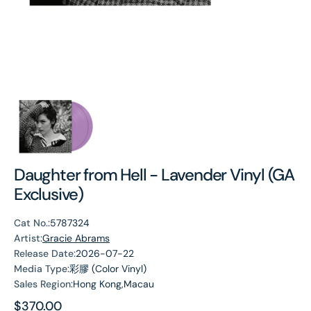
Daughter from Hell - Lavender Vinyl (GA
Exclusive)
Cat No.:
5787324
Artist:
Gracie Abrams
Release Date:
2026-07-22
Media Type:
彩膠 (Color Vinyl)
Sales Region:
Hong Kong,Macau
Regular
$370.00