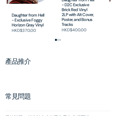
- D2C Exclusive
Brick Red Vinyl
2LP with Alt Cover,
Daughter from Hell
Da
Poster, and Bonus
- Exclusive Foggy
- 
Tracks
Horizon Gray Vinyl
H
HKD$400.00
HKD$370.00
產品推介
常見問題