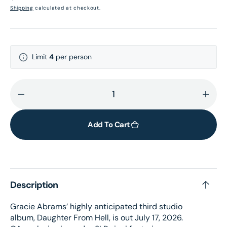
price
Shipping
calculated at checkout.
Limit
4
per person
Decrease
Incr
quantity
quant
for
for
Add To Cart
Daughter
Daug
from
from
Hell
Hell
-
-
Description
Lavender
Lave
Vinyl
Vinyl
Gracie Abrams’ highly anticipated third studio
(GA
(GA
album, Daughter From Hell, is out July 17, 2026.
Exclusive)
Exclu