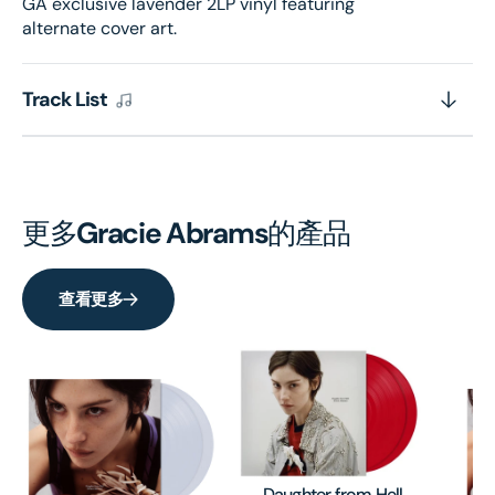
GA exclusive lavender 2LP vinyl featuring
alternate cover art.
Track List
更多
Gracie Abrams
的產品
查看更多
Daughter from Hell