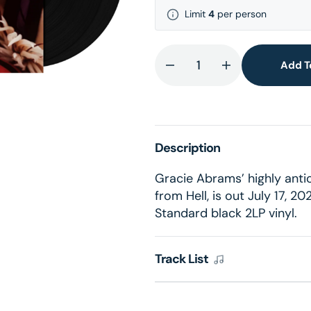
Limit
4
per person
lery
ew
Add T
Decrease
Increase
quantity
quantity
for
for
Daughter
Daughter
from
from
Description
Hell
Hell
-
-
Gracie Abrams’ highly anti
Vinyl
Vinyl
from Hell, is out July 17, 20
Standard black 2LP vinyl.
Track List