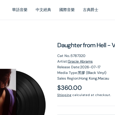
華語音樂
中文經典
國際音樂
古典爵士
Daughter from Hell - V
Cat No.:
5787320
Artist:
Gracie Abrams
Release Date:
2026-07-17
Media Type:
黑膠 (Black Vinyl)
Sales Region:
Hong Kong,Macau
Regular
$360.00
price
Shipping
calculated at checkout.
en
dia