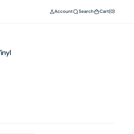
(0)
Account
Search
Cart
(0)
inyl