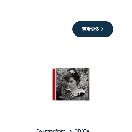
查看更多
Daughter from Hell CD (GA