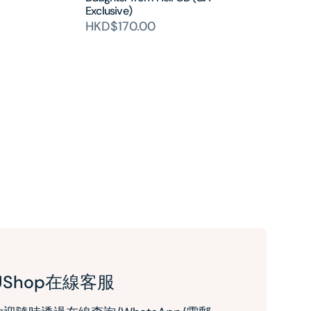
Exclusive)
HKD$170.00
UShop在線客服