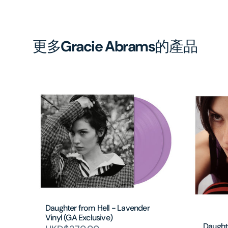
更多
Gracie Abrams
的產品
Daughter from Hell - Lavender
Vinyl (GA Exclusive)
Daughte