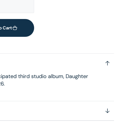
o Cart
cipated third studio album, Daughter
26.