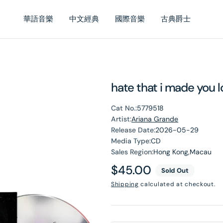
華語音樂
中文經典
國際音樂
古典爵士
hate that i made you 
Cat No.:
5779518
Artist:
Ariana Grande
Release Date:
2026-05-29
Media Type:
CD
Sales Region:
Hong Kong,Macau
Regular
$45.00
Sold Out
price
Shipping
calculated at checkout.