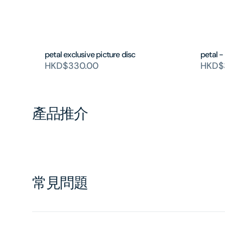
petal exclusive picture disc
petal -
HKD$330.00
HKD$
產品推介
常見問題