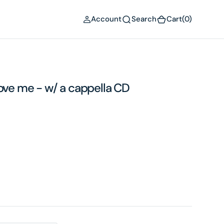
(0)
Account
Search
Cart
(0)
love me - w/ a cappella CD