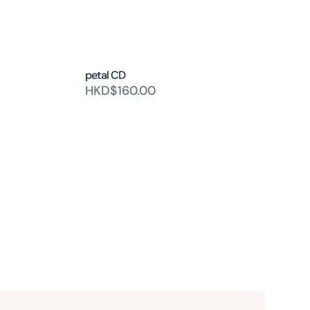
petal CD
HKD$160.00