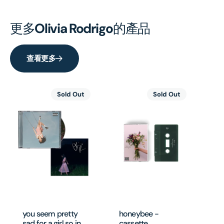
更多
Olivia Rodrigo
的產品
查看更多
Sold Out
Sold Out
yo
sad
lo
vi
you seem pretty
honeybee -
si
sad for a girl so in
cassette