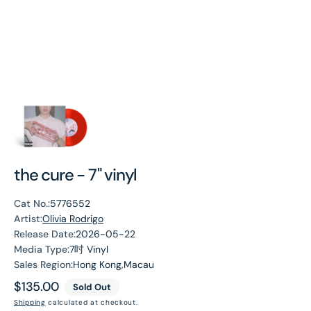
the cure - 7" vinyl
Cat No.:
5776552
Artist:
Olivia Rodrigo
Release Date:
2026-05-22
Media Type:
7吋 Vinyl
Sales Region:
Hong Kong,Macau
Regular
$135.00
Sold Out
price
Shipping
calculated at checkout.