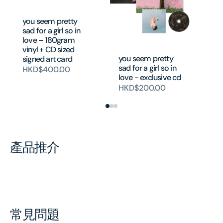
yo
sad
you seem pretty
lo
sad for a girl so in
H
love – 180gram
vinyl + CD sized
you seem pretty
signed art card
sad for a girl so in
HKD$400.00
love - exclusive cd
HKD$200.00
產品推介
常見問題