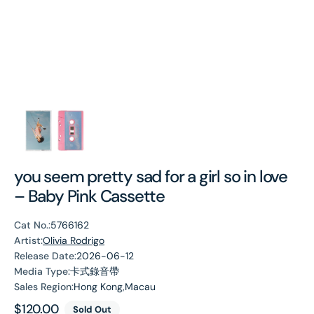
you seem pretty sad for a girl so in love
– Baby Pink Cassette
Cat No.:
5766162
Artist:
Olivia Rodrigo
Release Date:
2026-06-12
Media Type:
卡式錄音帶
Sales Region:
Hong Kong,Macau
Regular
$120.00
Sold Out