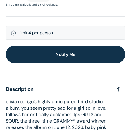
price
Shipping
calculated at checkout.
Limit
4
per person
Notify Me
Description
olivia rodrigo’s highly anticipated third studio
album, you seem pretty sad for a girl so in love,
follows her critically acclaimed lps GUTS and
SOUR. the three-time GRAMMY® award winner
releases the album on June 12, 2026. baby pink