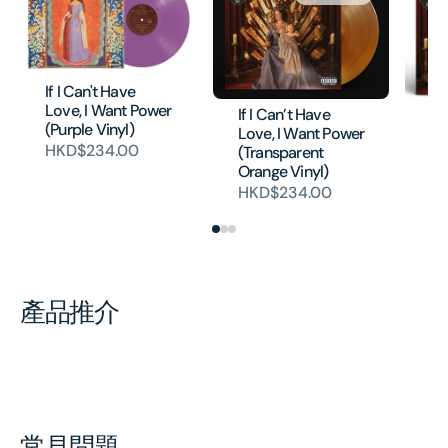
If I Can't Have
Love, I Want Power
If I Can’t Have
If
(Purple Vinyl)
Love, I Want Power
Lo
HKD$234.00
(Transparent
(W
Orange Vinyl)
H
HKD$234.00
產品推介
常見問題