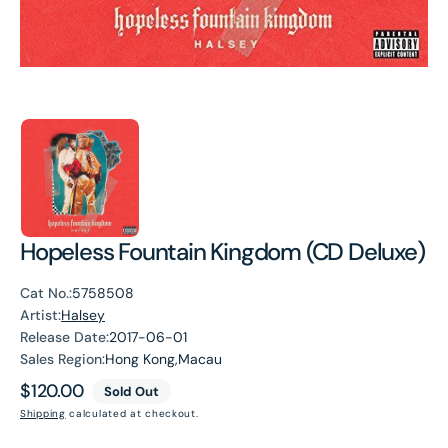
Hopeless Fountain Kingdom (CD Deluxe)
Cat No.:
5758508
Artist:
Halsey
Release Date:
2017-06-01
Sales Region:
Hong Kong,Macau
Regular
$120.00
Sold Out
price
Shipping
calculated at checkout.