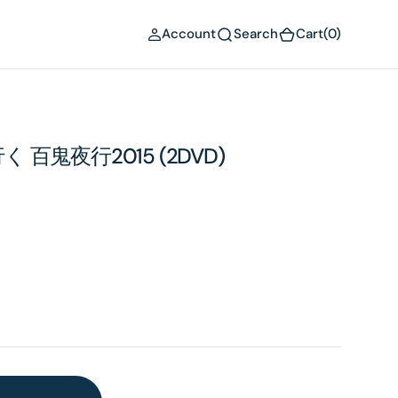
(0)
Account
Search
Cart
(0)
百鬼夜行2015 (2DVD)