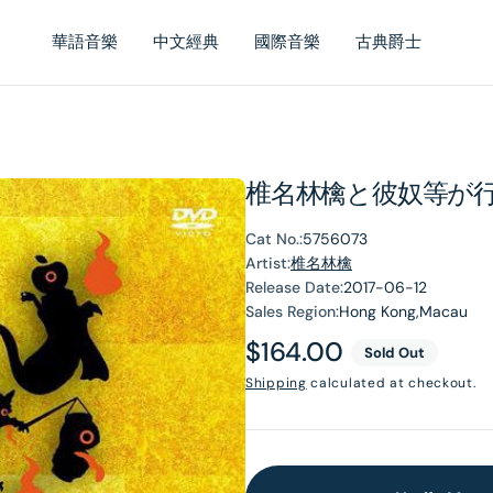
華語音樂
中文經典
國際音樂
古典爵士
椎名林檎と彼奴等が行く 
Cat No.:
5756073
Artist:
椎名林檎
Release Date:
2017-06-12
Sales Region:
Hong Kong,Macau
Regular
$164.00
Sold Out
price
Shipping
calculated at checkout.