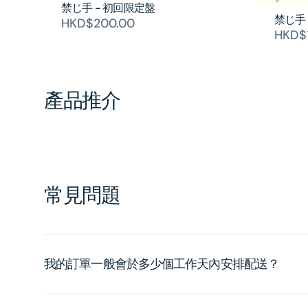
禁じ手 - 初回限定盤
禁じ手 
HKD$200.00
HKD$
產品推介
常見問題
我的訂單一般會於多少個工作天內安排配送？