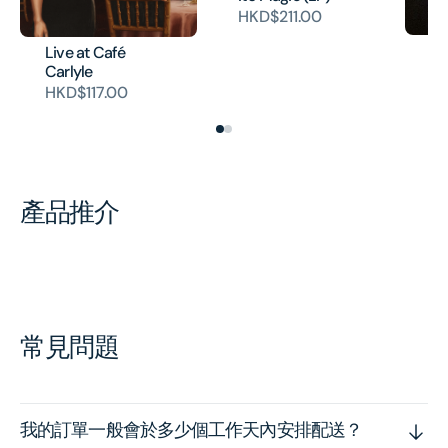
HKD$211.00
It
Live at Café
Carlyle
H
HKD$117.00
產品推介
常見問題
我的訂單一般會於多少個工作天內安排配送？