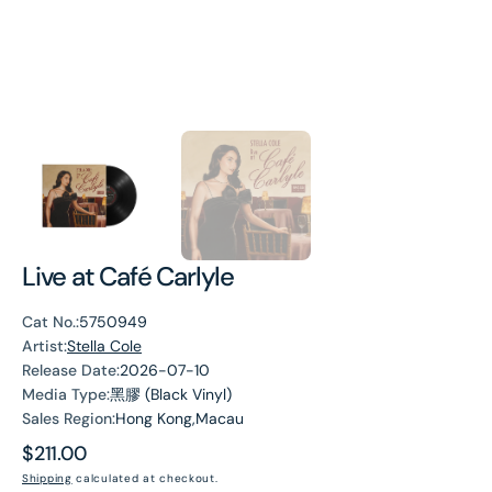
Live at Café Carlyle
Cat No.:
5750949
Artist:
Stella Cole
Release Date:
2026-07-10
Media Type:
黑膠 (Black Vinyl)
Sales Region:
Hong Kong,Macau
Regular
$211.00
price
Shipping
calculated at checkout.