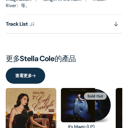
River〉等。
Track List
更多
Stella Cole
的產品
查看更多
Sold Out
It's Magic (LP)