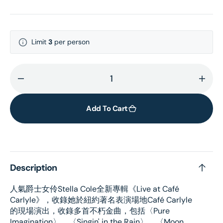
Limit
3
per person
Decrease
Incr
quantity
quant
for
for
Add To Cart
Live
Live
at
at
Café
Café
Carlyle
Carly
Description
人氣爵士女伶Stella Cole全新專輯《
Live at Café
Carlyle
》，收錄她於紐約著名表演場地Café Carlyle
的現場演出，收錄多首不朽金曲，包括〈Pure
Imagination〉、〈Singin' in the Rain〉、〈Moon