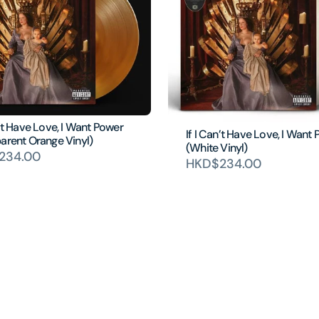
n’t Have Love, I Want Power
If I Can’t Have Love, I Want
arent Orange Vinyl)
(White Vinyl)
234.00
HKD$234.00