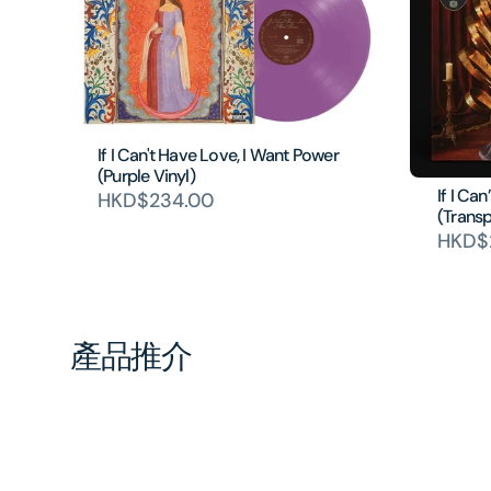
If I Can't Have Love, I Want Power
(Purple Vinyl)
If I Ca
HKD$234.00
(Transp
HKD$
產品推介