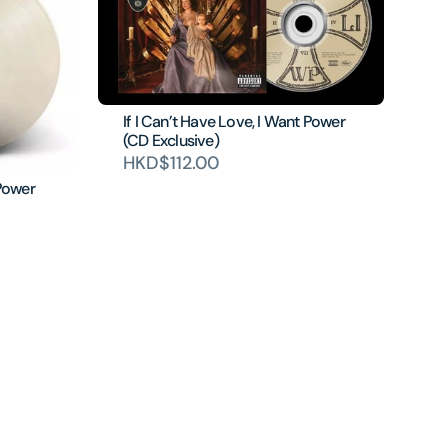
If I Can’t Have Love, I Want Power
(CD Exclusive)
HKD$112.00
 Power