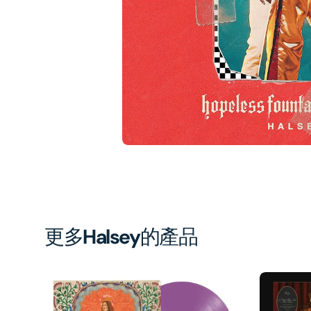
1
in
gal
vi
更多
Halsey
的產品