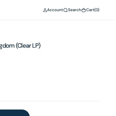
(0)
Account
Search
Cart
(0)
gdom (Clear LP)