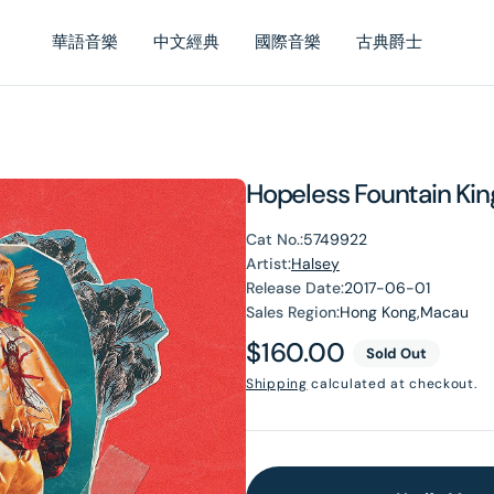
華語音樂
中文經典
國際音樂
古典爵士
Hopeless Fountain Kin
Cat No.:
5749922
Artist:
Halsey
Release Date:
2017-06-01
Sales Region:
Hong Kong,Macau
Regular
$160.00
Sold Out
price
Shipping
calculated at checkout.
en
dia