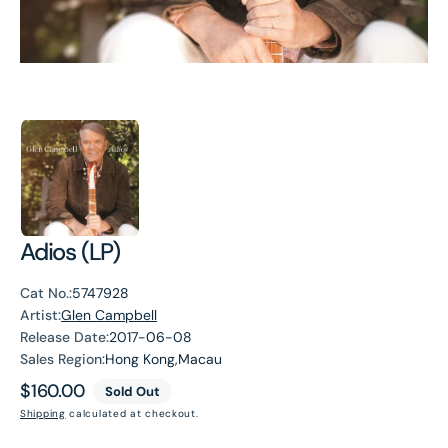
Adios (LP)
Cat No.:
5747928
Artist:
Glen Campbell
Release Date:
2017-06-08
Sales Region:
Hong Kong,Macau
Regular
$160.00
Sold Out
price
Shipping
calculated at checkout.