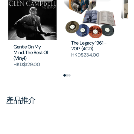
The Legacy 1961 -
Si
Gentle On My
2017 (4CD)
(C
Mind: The Best Of
HKD$234.00
H
(Vinyl)
HKD$129.00
產品推介