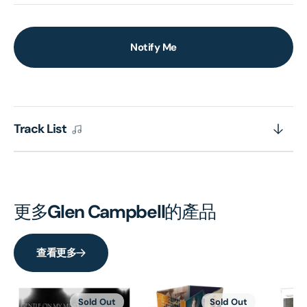
Notify Me
Track List
更多
Glen Campbell
的產品
查看更多
Sold Out
Sold Out