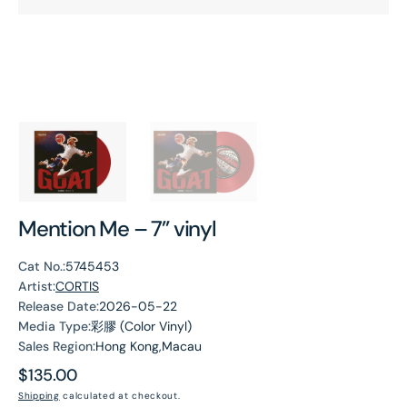
Mention Me – 7” vinyl
Cat No.:
5745453
Artist:
CORTIS
Release Date:
2026-05-22
Media Type:
彩膠 (Color Vinyl)
Sales Region:
Hong Kong,Macau
Regular
$135.00
price
Shipping
calculated at checkout.