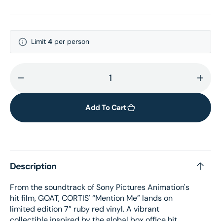
Limit
4
per person
Decrease
Incr
quantity
quant
for
for
Add To Cart
Mention
Ment
Me
Me
–
–
7”
7”
Description
vinyl
vinyl
From the soundtrack of Sony Pictures Animation's
hit film, GOAT, CORTIS' “Mention Me” lands on
limited edition 7” ruby red vinyl. A vibrant
collectible inspired by the global box office hit