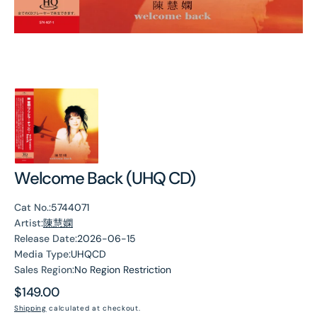
Welcome Back (UHQ CD)
Cat No.:
5744071
Artist:
陳慧嫻
Release Date:
2026-06-15
Media Type:
UHQCD
Sales Region:
No Region Restriction
Regular
$149.00
price
Shipping
calculated at checkout.