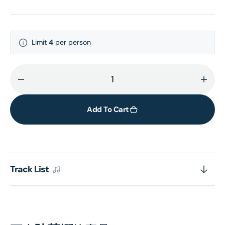
Limit
4
per person
Decrease
Incr
quantity
quant
for
for
Add To Cart
Welcome
Wel
Back
Back
(UHQ
(UH
CD)
CD)
Track List