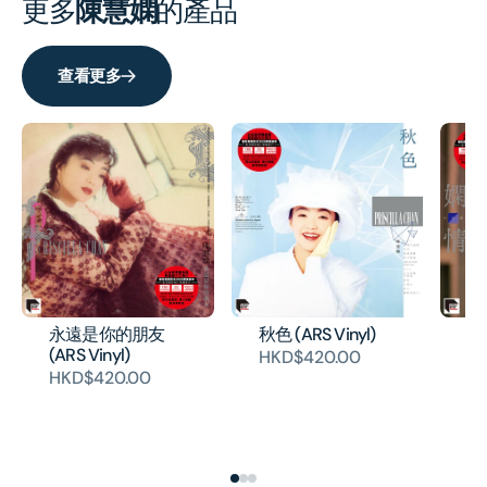
更多
陳慧嫻
的產品
查看更多
永遠是你的朋友
秋色 (ARS Vinyl)
嫻情
(ARS Vinyl)
HKD$420.00
H
HKD$420.00