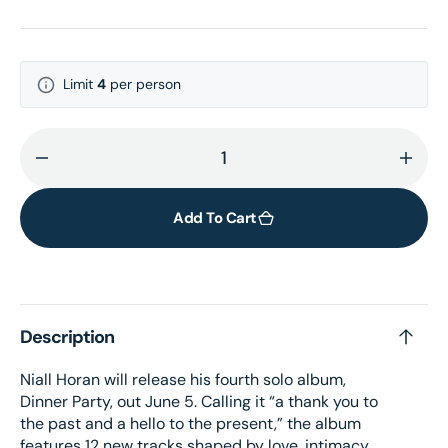
Limit
4
per person
Decrease
Incr
quantity
quant
for
for
Add To Cart
Dinner
Dinn
Party
Part
-
-
Sage
Sage
Description
Cassette
Cass
Niall Horan will release his fourth solo album,
Dinner Party, out June 5. Calling it “a thank you to
the past and a hello to the present,” the album
features 12 new tracks shaped by love, intimacy,