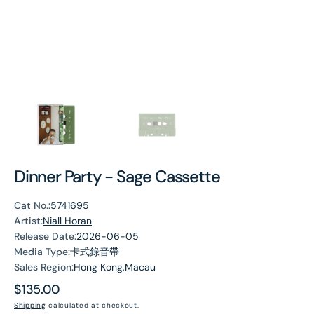
Dinner Party - Sage Cassette
Cat No.:
5741695
Artist:
Niall Horan
Release Date:
2026-06-05
Media Type:
卡式錄音帶
Sales Region:
Hong Kong,Macau
Regular
$135.00
price
Shipping
calculated at checkout.