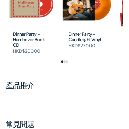
Dinner Party -
Dinner Party -
Di
Hardcover Book
Candlelight Vinyl
Bo
CD
Vi
HKD$270.00
HKD$200.00
H
產品推介
常見問題