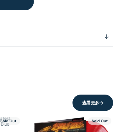
查看更多
atest
Sold Out
Sold Out
 Blue