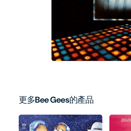
1
in
gal
vi
更多
Bee Gees
的產品