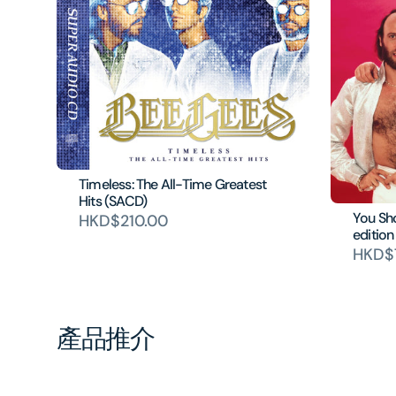
Timeless: The All-Time Greatest
Hits (SACD)
You Sh
HKD$210.00
edition
HKD$
產品推介