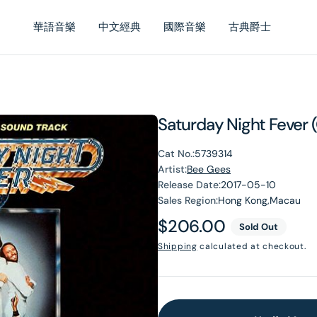
華語音樂
中文經典
國際音樂
古典爵士
Saturday Night Fever 
Cat No.:
5739314
Artist:
Bee Gees
Release Date:
2017-05-10
Sales Region:
Hong Kong,Macau
Regular
$206.00
Sold Out
price
Shipping
calculated at checkout.
en
dia