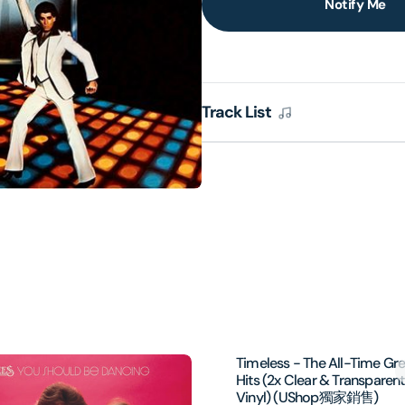
Notify Me
lery
ew
Track List
Timeless - The All-Time Gre
Hits (2x Clear & Transparent
Vinyl) (UShop獨家銷售)