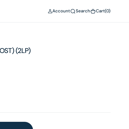
(0)
Account
Search
Cart
(0)
(OST) (2LP)