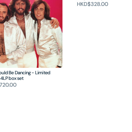
HKD$328.00
ould Be Dancing - Limited
 4LP box set
720.00