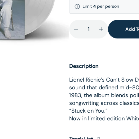
Limit
4
per person
lery
ew
Add T
Decrease
Increase
quantity
quantity
for
for
Can&#39;t
Can&#39;t
Slow
Slow
Description
Down
Down
(White
(White
Lionel Richie’s Can’t Slow
LP)
LP)
sound that defined mid-80s
1983, the album blends pol
songwriting across classics 
“Stuck on You.”
Now in limited edition White
Track List