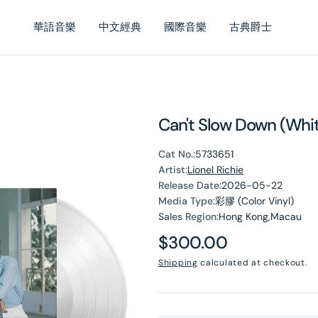
華語音樂
中文經典
國際音樂
古典爵士
Can't Slow Down (Whit
Cat No.:
5733651
Artist:
Lionel Richie
Release Date:
2026-05-22
Media Type:
彩膠 (Color Vinyl)
Sales Region:
Hong Kong,Macau
Regular
$300.00
price
Shipping
calculated at checkout.
en
dia