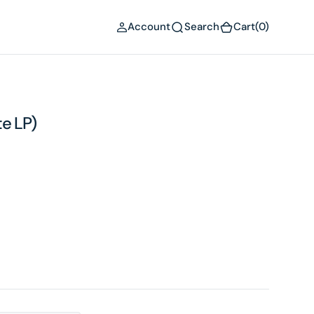
(0)
Account
Search
Cart
(0)
e LP)