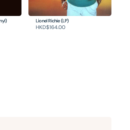
nyl)
Lionel Richie (LP)
HKD$164.00