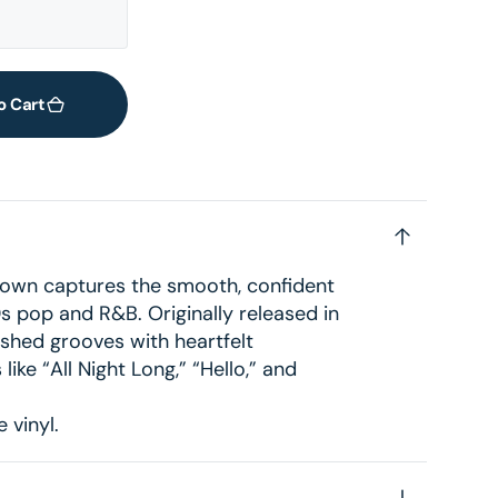
o Cart
 Down captures the smooth, confident
 pop and R&B. Originally released in
ished grooves with heartfelt
like “All Night Long,” “Hello,” and
 vinyl.